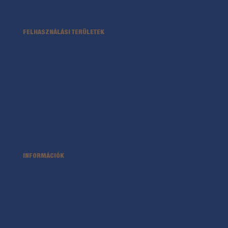
FELHASZNÁLÁSI TERÜLETEK
Bölcsőde
Egészségügy
Vendéglátás
Közösségi mosdók
INFORMÁCIÓK
Kapcsolat
Segédlet
GYIK