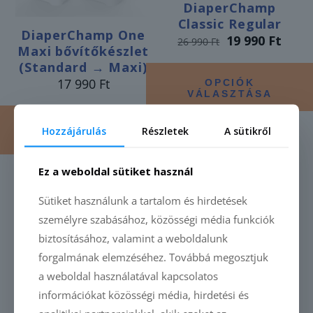
DiaperChamp
Classic Regular
DiaperChamp One
Original
Curre
19 990
Ft
26 990
Ft
Maxi bővítőkészlet
price
price
was:
is:
(Standard → Maxi)
26
19
17 990
Ft
OPCIÓK
990 Ft.
990 F
VÁLASZTÁSA
Ennek
a
OPCIÓK
terméknek
Hozzájárulás
Részletek
A sütikről
VÁLASZTÁSA
több
variációja
van.
Ez a weboldal sütiket használ
A
változatok
Sütiket használunk a tartalom és hirdetések
AKCIÓS
AKCIÓS
a
személyre szabásához, közösségi média funkciók
termékoldalon
választhatók
biztosításához, valamint a weboldalunk
ki
Elfogyott
forgalmának elemzéséhez. Továbbá megosztjuk
a weboldal használatával kapcsolatos
információkat közösségi média, hirdetési és